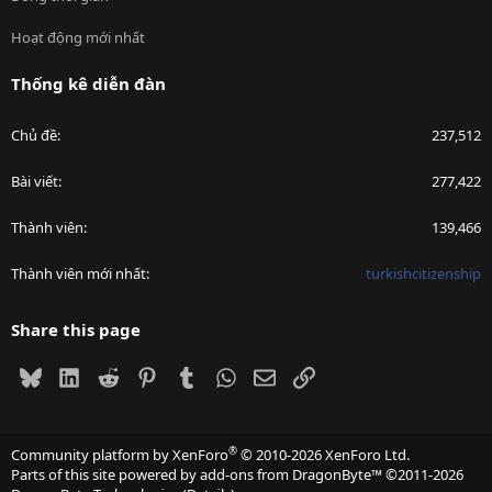
Hoạt động mới nhất
Thống kê diễn đàn
Chủ đề
237,512
Bài viết
277,422
Thành viên
139,466
Thành viên mới nhất
turkishcitizenship
Share this page
Bluesky
LinkedIn
Reddit
Pinterest
Tumblr
WhatsApp
Email
Link
®
Community platform by XenForo
© 2010-2026 XenForo Ltd.
Parts of this site powered by
add-ons from DragonByte™
©2011-2026