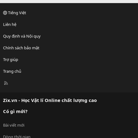
Tiếng Việt
Liên hệ
Quy định và Nội quy
Chính sách bảo mật
Trợ giúp
Trang chủ
R
S
S
Zix.vn - Học Vật lí Online chất lượng cao
Có gì mới?
Bài viết mới
Dòng thời gian