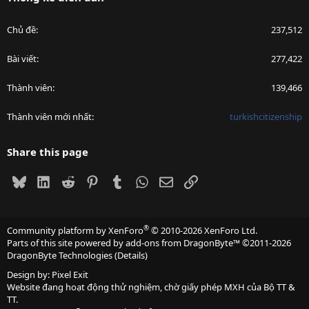
Chủ đề
237,512
Bài viết
277,422
Thành viên
139,466
Thành viên mới nhất
turkishcitizenship
Share this page
Bluesky
LinkedIn
Reddit
Pinterest
Tumblr
WhatsApp
Email
Link
®
Community platform by XenForo
© 2010-2026 XenForo Ltd.
Parts of this site powered by
add-ons from DragonByte™
©2011-2026
DragonByte Technologies
(
Details
)
Design by:
Pixel Exit
Website đang hoạt động thử nghiệm, chờ giấy phép MXH của Bộ TT &
TT.