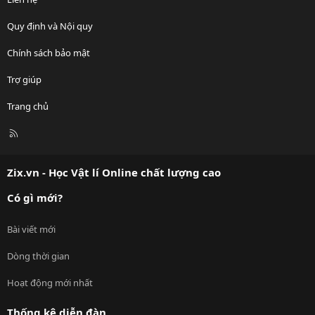
Quy định và Nội quy
Chính sách bảo mật
Trợ giúp
Trang chủ
R
S
S
Zix.vn - Học Vật lí Online chất lượng cao
Có gì mới?
Bài viết mới
Dòng thời gian
Hoạt động mới nhất
Thống kê diễn đàn