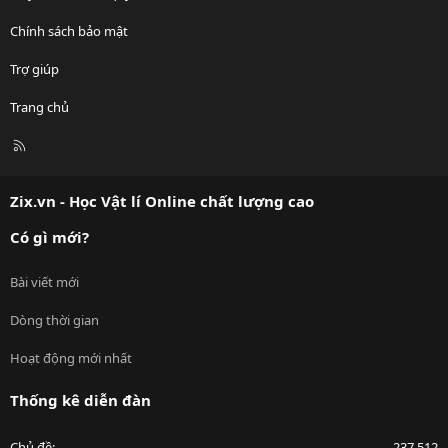
Chính sách bảo mật
Trợ giúp
Trang chủ
R
S
S
Zix.vn - Học Vật lí Online chất lượng cao
Có gì mới?
Bài viết mới
Dòng thời gian
Hoạt động mới nhất
Thống kê diễn đàn
Chủ đề
237,512