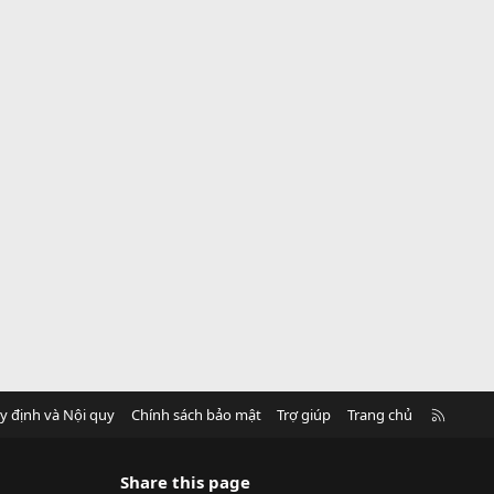
R
y định và Nội quy
Chính sách bảo mật
Trợ giúp
Trang chủ
S
S
Share this page