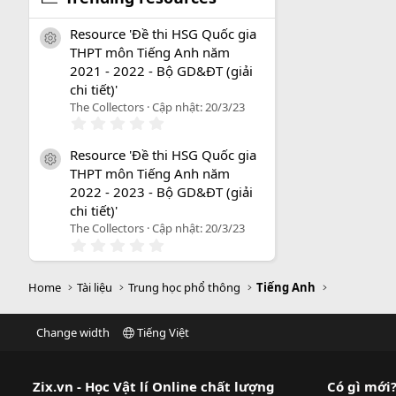
Resource 'Đề thi HSG Quốc gia
icon tài liệu
THPT môn Tiếng Anh năm
2021 - 2022 - Bộ GD&ĐT (giải
chi tiết)'
The Collectors
Cập nhật:
20/3/23
0
.
0
Resource 'Đề thi HSG Quốc gia
0
icon tài liệu
THPT môn Tiếng Anh năm
s
a
2022 - 2023 - Bộ GD&ĐT (giải
o
chi tiết)'
The Collectors
Cập nhật:
20/3/23
0
.
0
0
Home
Tài liệu
Trung học phổ thông
Tiếng Anh
s
a
o
Change width
Tiếng Việt
Zix.vn - Học Vật lí Online chất lượng
Có gì mới