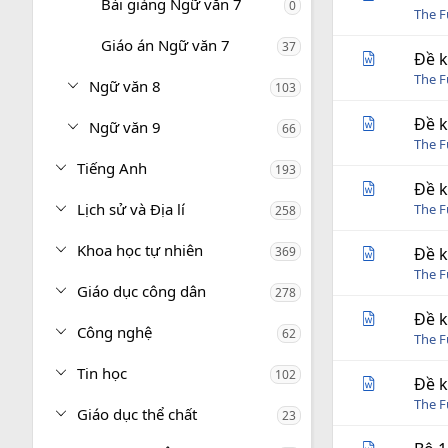
Bài giảng Ngữ văn 7
0
The 
Giáo án Ngữ văn 7
37
Đề k
The 
Ngữ văn 8
103
Đề k
Ngữ văn 9
66
The 
Tiếng Anh
193
Đề k
Lịch sử và Địa lí
The 
258
Khoa học tự nhiên
369
Đề k
The 
Giáo dục công dân
278
Đề k
Công nghệ
62
The 
Tin học
102
Đề k
The 
Giáo dục thể chất
23