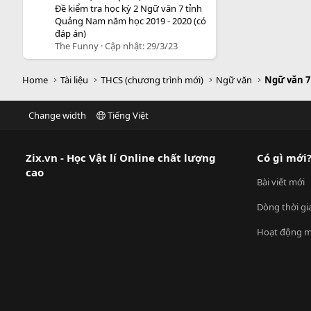
Đề kiểm tra học kỳ 2 Ngữ văn 7 tỉnh
Quảng Nam năm học 2019 - 2020 (có
đáp án)
The Funny
Cập nhật:
29/3/23
Home
Tài liệu
THCS (chương trình mới)
Ngữ văn
Ngữ văn 7
Change width
Tiếng Việt
Zix.vn - Học Vật lí Online chất lượng
Có gì mới
cao
Bài viết mới
Dòng thời gi
Hoạt động m