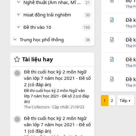
Bộ 1
Nghệ thuật (Âm nhạc, Mĩ thuật)
21
The 
Hoạt động trải nghiệm
30
Đề k
The 
Đề thi vào 10
109
Trung học phổ thông
Đề k
3K
The 
Tài liệu hay
Đề k
The 
Đề thi cuối học kỳ 2 môn Ngữ
icon tài liệu
văn lớp 7 năm học 2021 - Đề số
Đề k
2 (có đáp án)
The 
Đề thi cuối học kỳ 2 môn Ngữ văn
lớp 7 năm học 2021 - Đề số 2 (có đáp
1
2
Tiếp
án)
The Collectors
Cập nhật:
21/9/23
Đề thi cuối học kỳ 2 môn Ngữ
icon tài liệu
văn lớp 7 năm học 2021 - Đề số
1 (có đáp án)