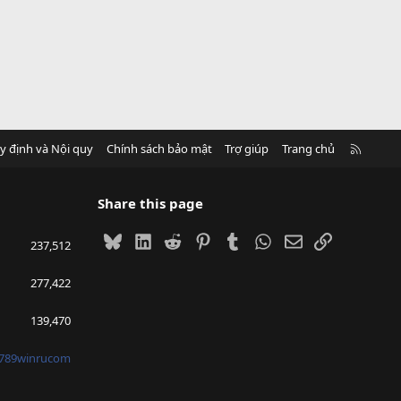
R
y định và Nội quy
Chính sách bảo mật
Trợ giúp
Trang chủ
S
S
Share this page
Bluesky
LinkedIn
Reddit
Pinterest
Tumblr
WhatsApp
Email
Link
237,512
277,422
139,470
789winrucom