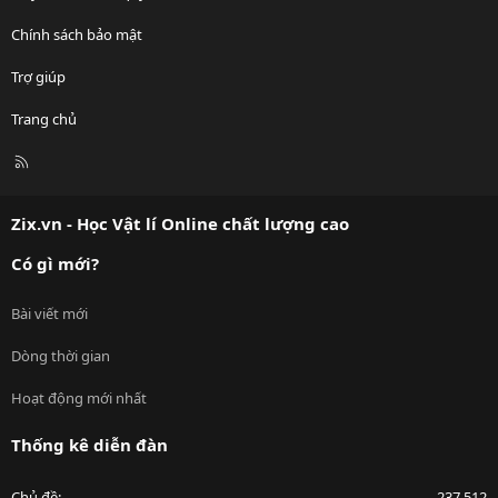
Chính sách bảo mật
Trợ giúp
Trang chủ
R
S
S
Zix.vn - Học Vật lí Online chất lượng cao
Có gì mới?
Bài viết mới
Dòng thời gian
Hoạt động mới nhất
Thống kê diễn đàn
Chủ đề
237,512