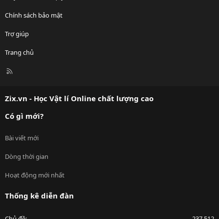
Chính sách bảo mật
Trợ giúp
Trang chủ
R
S
S
Zix.vn - Học Vật lí Online chất lượng cao
Có gì mới?
Bài viết mới
Dòng thời gian
Hoạt động mới nhất
Thống kê diễn đàn
Chủ đề
237,512