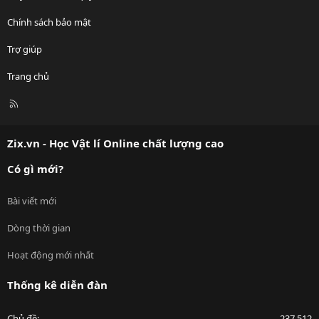
Chính sách bảo mật
Trợ giúp
Trang chủ
R
S
S
Zix.vn - Học Vật lí Online chất lượng cao
Có gì mới?
Bài viết mới
Dòng thời gian
Hoạt động mới nhất
Thống kê diễn đàn
Chủ đề
237,512