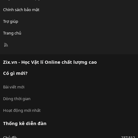
Chính sách bảo mật
Trợ giúp
Trang chủ
R
S
S
Zix.vn - Học Vật lí Online chất lượng cao
Có gì mới?
Bài viết mới
Dòng thời gian
Hoạt động mới nhất
Thống kê diễn đàn
Chủ đề
237,512