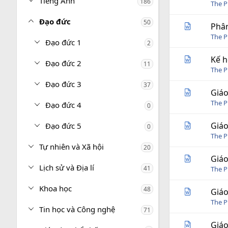
Tiếng Anh
186
The P
Đạo đức
50
Phân
The P
Đạo đức 1
2
Kế h
Đạo đức 2
11
The P
Đạo đức 3
37
Giáo
The P
Đạo đức 4
0
Giáo
Đạo đức 5
0
The P
Tự nhiên và Xã hội
20
Giáo
Lịch sử và Địa lí
41
The P
Khoa học
48
Giáo
The P
Tin học và Công nghệ
71
Giáo