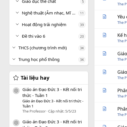
Giáo dục thể chất
5
The P
Nghệ thuật (Âm nhạc, Mĩ thuật)
11
Yêu 
The P
Hoạt động trải nghiệm
39
Kế h
Đề thi vào 6
20
The P
THCS (chương trình mới)
3K
Giáo
Trung học phổ thông
The P
3K
Giáo
Tài liệu hay
The P
Giáo án Đạo Đức 3 - Kết nối tri
Phân
icon tài liệu
thức - Tuần 1
The P
Giáo án Đạo Đức 3 - Kết nối tri thức -
Tuần 1
Phân
The Professor
Cập nhật:
5/5/23
The P
Giáo án Đạo Đức 3 - Kết nối tri
icon tài liệu