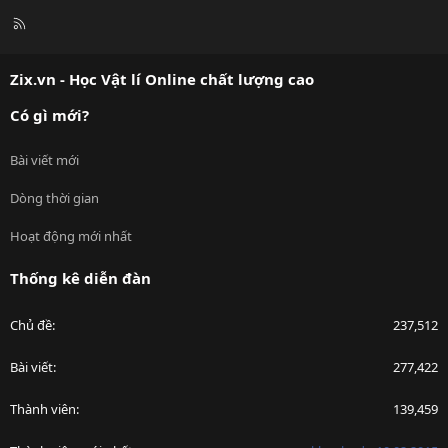
R
S
S
Zix.vn - Học Vật lí Online chất lượng cao
Có gì mới?
Bài viết mới
Dòng thời gian
Hoạt động mới nhất
Thống kê diễn đàn
Chủ đề
237,512
Bài viết
277,422
Thành viên
139,459