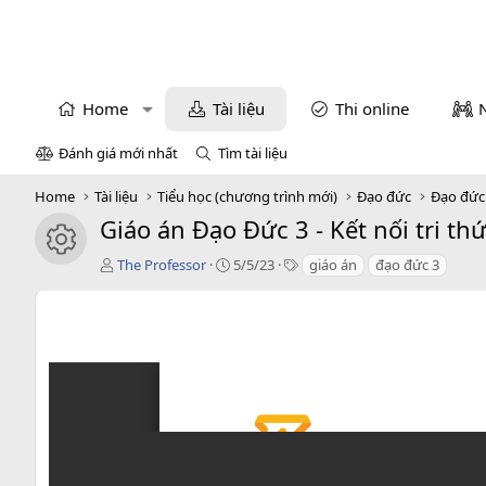
Home
Tài liệu
Thi online
Đánh giá mới nhất
Tìm tài liệu
Home
Tài liệu
Tiểu học (chương trình mới)
Đạo đức
Đạo đức
Giáo án Đạo Đức 3 - Kết nối tri thứ
icon tài liệu
T
C
T
The Professor
5/5/23
giáo án
đạo đức 3
á
r
a
c
e
g
g
a
s
i
t
ả
i
o
n
d
a
t
e