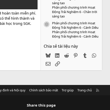
sáng tạo
Phân phối chương trình Hoạt
Động Trải Nghiệm 6 - Chân trời
d hoàn toàn miễn phí.
sáng tạo
 có thể hình thành và
Phân phối chương trình Hoạt
 bài học trong SGK.
icon tài liệu
Động Trải Nghiệm 6 - Cánh Diều
Phân phối chương trình Hoạt
Động Trải Nghiệm 6 - Cánh Diều
Chia sẻ tài liệu này
Bluesky
LinkedIn
Reddit
Pinterest
Tumblr
WhatsA
Email
Link
R
y định và Nội quy
Chính sách bảo mật
Trợ giúp
Trang chủ
S
S
Share this page