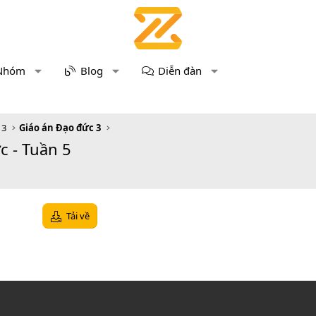
Nhóm
Blog
Diễn đàn
 3
Giáo án Đạo đức 3
c - Tuần 5
Tải về