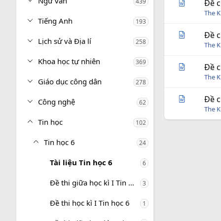
Ngữ văn
439
Đề c
The 
Tiếng Anh
193
Đề c
Lịch sử và Địa lí
258
The 
Khoa học tự nhiên
369
Đề c
The 
Giáo dục công dân
278
Đề c
Công nghệ
62
The 
Tin học
102
Tin học 6
24
Tài liệu Tin học 6
6
Đề thi giữa học kì I Tin học 6
3
Đề thi học kì I Tin học 6
1