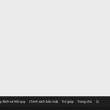
R
y định và Nội quy
Chính sách bảo mật
Trợ giúp
Trang chủ
S