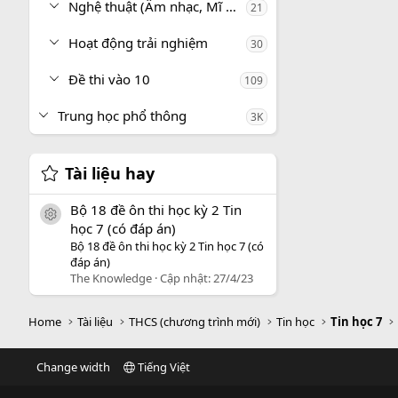
Nghệ thuật (Âm nhạc, Mĩ thuật)
21
Hoạt động trải nghiệm
30
Đề thi vào 10
109
Trung học phổ thông
3K
Tài liệu hay
Bộ 18 đề ôn thi học kỳ 2 Tin
icon tài liệu
học 7 (có đáp án)
Bộ 18 đề ôn thi học kỳ 2 Tin học 7 (có
đáp án)
The Knowledge
Cập nhật:
27/4/23
Home
Tài liệu
THCS (chương trình mới)
Tin học
Tin học 7
Change width
Tiếng Việt