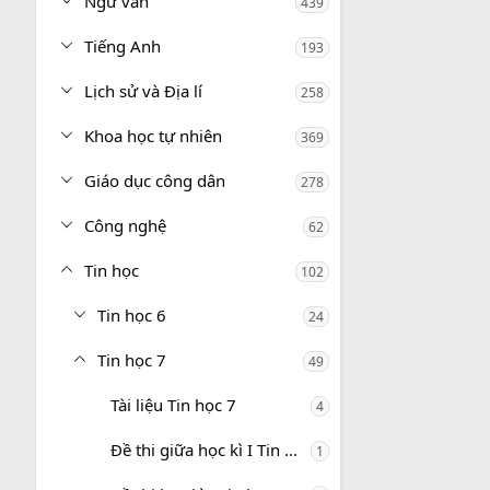
Ngữ văn
439
Tiếng Anh
193
Lịch sử và Địa lí
258
Khoa học tự nhiên
369
Giáo dục công dân
278
Công nghệ
62
Tin học
102
Tin học 6
24
Tin học 7
49
Tài liệu Tin học 7
4
Đề thi giữa học kì I Tin học 7
1