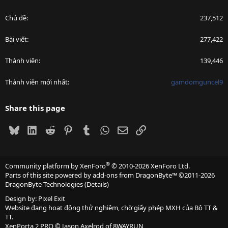
Chủ đề
237,512
Bài viết
277,422
Thành viên
139,446
Thành viên mới nhất
gamdomguncel9
Share this page
Bluesky
LinkedIn
Reddit
Pinterest
Tumblr
WhatsApp
Email
Link
®
Community platform by XenForo
© 2010-2026 XenForo Ltd.
Parts of this site powered by
add-ons from DragonByte™
©2011-2026
DragonByte Technologies
(
Details
)
Design by:
Pixel Exit
Website đang hoạt động thử nghiệm, chờ giấy phép MXH của Bộ TT &
TT.
XenPorta 2 PRO
© Jason Axelrod of
8WAYRUN