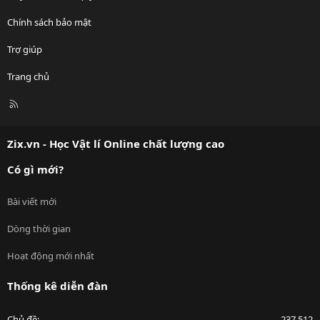
Chính sách bảo mật
Trợ giúp
Trang chủ
R
S
S
Zix.vn - Học Vật lí Online chất lượng cao
Có gì mới?
Bài viết mới
Dòng thời gian
Hoạt động mới nhất
Thống kê diễn đàn
Chủ đề
237,512