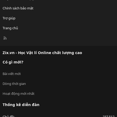
Chính sách bảo mật
Trợ giúp
Trang chủ
R
S
S
Zix.vn - Học Vật lí Online chất lượng cao
Có gì mới?
Bài viết mới
Dòng thời gian
Hoạt động mới nhất
Thống kê diễn đàn
Chủ đề
237,512