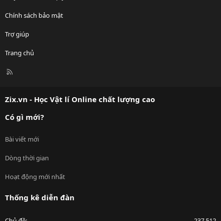
Chính sách bảo mật
Trợ giúp
Trang chủ
R
S
S
Zix.vn - Học Vật lí Online chất lượng cao
Có gì mới?
Bài viết mới
Dòng thời gian
Hoạt động mới nhất
Thống kê diễn đàn
Chủ đề
237,512