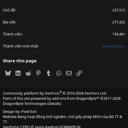
Chủ đề
237,512
Bài viết
277,422
Thành viên
139,461
Thành viên mới nhất
bentennyson
Share this page
Bluesky
LinkedIn
Reddit
Pinterest
Tumblr
WhatsApp
Email
Link
®
Community platform by XenForo
© 2010-2026 XenForo Ltd.
Parts of this site powered by
add-ons from DragonByte™
©2011-2026
DragonByte Technologies
(
Details
)
Design by:
Pixel Exit
Website đang hoạt động thử nghiệm, chờ giấy phép MXH của Bộ TT &
TT.
XenPorta 2 PRO
© Jason Axelrod of
8WAYRUN