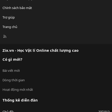
Chính sách bảo mật
Trợ giúp
Trang chủ
R
S
S
Zix.vn - Học Vật lí Online chất lượng cao
Có gì mới?
Bài viết mới
Dòng thời gian
Hoạt động mới nhất
Thống kê diễn đàn
Chủ đề
237,512