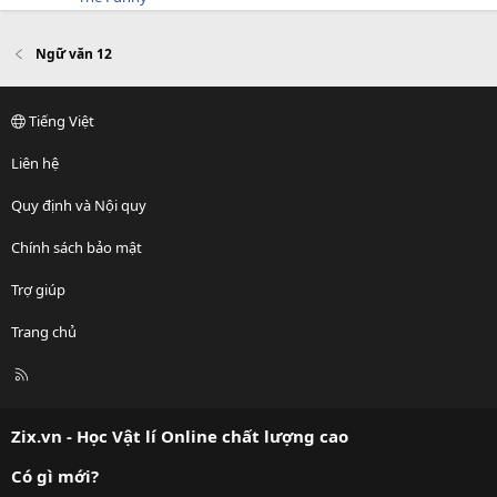
Ngữ văn 12
Tiếng Việt
Liên hệ
Quy định và Nội quy
Chính sách bảo mật
Trợ giúp
Trang chủ
R
S
S
Zix.vn - Học Vật lí Online chất lượng cao
Có gì mới?