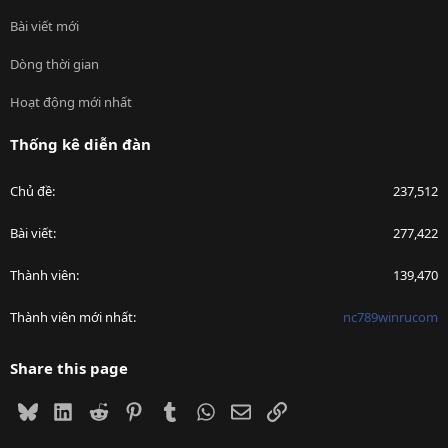
Bài viết mới
Dòng thời gian
Hoạt động mới nhất
Thống kê diễn đàn
Chủ đề
237,512
Bài viết
277,422
Thành viên
139,470
Thành viên mới nhất
nc789winrucom
Share this page
Bluesky
LinkedIn
Reddit
Pinterest
Tumblr
WhatsApp
Email
Link