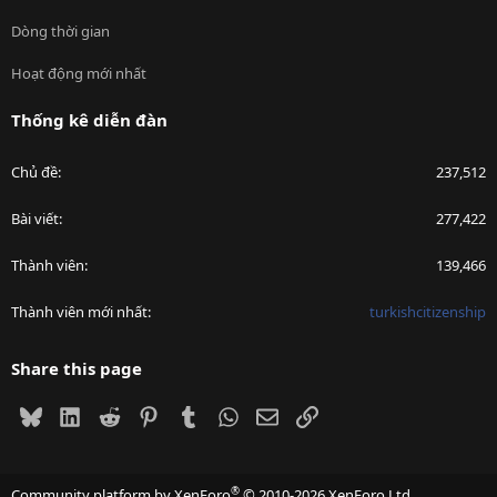
Dòng thời gian
Hoạt động mới nhất
Thống kê diễn đàn
Chủ đề
237,512
Bài viết
277,422
Thành viên
139,466
Thành viên mới nhất
turkishcitizenship
Share this page
Bluesky
LinkedIn
Reddit
Pinterest
Tumblr
WhatsApp
Email
Link
®
Community platform by XenForo
© 2010-2026 XenForo Ltd.