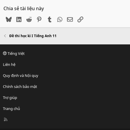
Chia sẻ tài liệu này
Bluesky
LinkedIn
Reddit
Pinterest
Tumblr
WhatsApp
Email
Link
Đề thi học kì I Tiếng Anh 11
Tiếng Việt
Liên hệ
Quy định và Nội quy
Chính sách bảo mật
Trợ giúp
Trang chủ
R
S
S