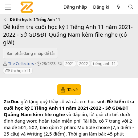
Đăng nhập
Đăng kí
Đề thi học kì I Tiếng Anh 11
Đề kiểm tra cuối học kỳ I Tiếng Anh 11 năm 2021-
2022 - Sở GD&ĐT Quảng Nam kèm file nghe (có
giải)
Bạn phải đăng nhập để tải
T
C
T
The Collectors
28/2/23
2021
2022
tiếng anh 11
á
r
a
đề thi học kì 1
c
e
g
g
a
s
i
t
Tải về
ả
i
o
ZixDoc
gửi tặng quý thầy cô và các em học sinh
Đề kiểm tra
n
d
cuối học kỳ I Tiếng Anh 11 năm 2021-2022 - Sở GD&ĐT
a
Quảng Nam kèm file nghe
và đáp án, lời giải chi tiết dưới
t
định dạng word hoàn toàn miễn phí. Tài liệu có 7 trang với 2
e
mã đề 501, 502, bao gồm 2 phần: Multiple choice (7,5 điểm -
25 câu) và Writing (2,5 điểm). Thời gian làm bài: 45 phút