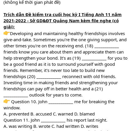
(không kể thời gian phát đề)
Trích dẫn Đề kiểm tra cuối học kỳ I Tiếng Anh 11 năm
2021-2022 - Sở GD&ĐT Quảng Nam kèm file nghe (có
giải):
Developing and maintaining healthy friendships involves
give-and-take. Sometimes you're the one giving support, and
other times you're on the receiving end. (18) ____________
friends know you care about them and appreciate them can
help strengthen your bond. It's as (19) ____________ for you to
be a good friend as it is to surround yourself with good
friends. Remember, it's never too late to build new
friendships (20) ____________ reconnect with old friends.
Investing time in making friends and strengthening your
friendships can pay off in better health and a (21)
____________ outlook for years to come.
Question 10. John ____________ me for breaking the
window.
A. prevented B. accused C. warned D. blamed
Question 11. John ____________ his report last night.
A. was writing B. wrote C. had written D. writes