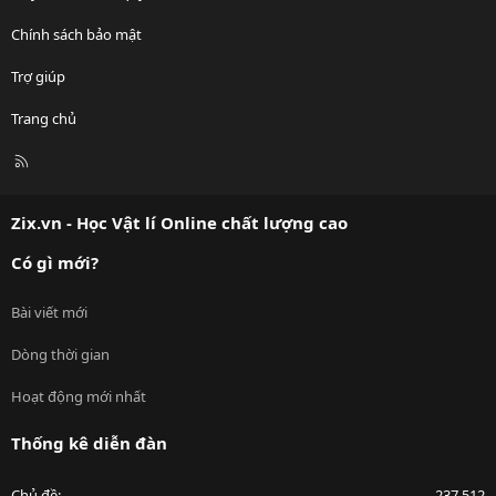
Chính sách bảo mật
Trợ giúp
Trang chủ
R
S
S
Zix.vn - Học Vật lí Online chất lượng cao
Có gì mới?
Bài viết mới
Dòng thời gian
Hoạt động mới nhất
Thống kê diễn đàn
Chủ đề
237,512