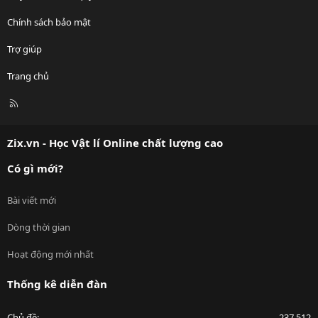
Chính sách bảo mật
Trợ giúp
Trang chủ
R
S
S
Zix.vn - Học Vật lí Online chất lượng cao
Có gì mới?
Bài viết mới
Dòng thời gian
Hoạt động mới nhất
Thống kê diễn đàn
Chủ đề
237,512