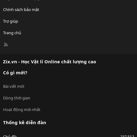
Chính sách bảo mật
Trợ giúp
Trang chủ
R
S
S
Zix.vn - Học Vật lí Online chất lượng cao
Có gì mới?
Bài viết mới
Dòng thời gian
Hoạt động mới nhất
Thống kê diễn đàn
Chủ đề
237,512