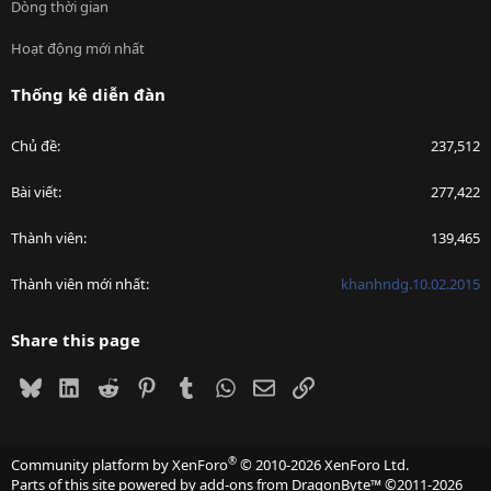
Dòng thời gian
Hoạt động mới nhất
Thống kê diễn đàn
Chủ đề
237,512
Bài viết
277,422
Thành viên
139,465
Thành viên mới nhất
khanhndg.10.02.2015
Share this page
Bluesky
LinkedIn
Reddit
Pinterest
Tumblr
WhatsApp
Email
Link
®
Community platform by XenForo
© 2010-2026 XenForo Ltd.
Parts of this site powered by
add-ons from DragonByte™
©2011-2026