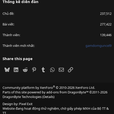
Thống kê diễn đàn
Chủ đề
237,512
Bài viết
277,422
Thành viên
139,446
Thành viên mới nhất
gamdomguncel9
Share this page
Bluesky
LinkedIn
Reddit
Pinterest
Tumblr
WhatsApp
Email
Link
®
Community platform by XenForo
© 2010-2026 XenForo Ltd.
Parts of this site powered by
add-ons from DragonByte™
©2011-2026
DragonByte Technologies
(
Details
)
Design by:
Pixel Exit
Website đang hoạt động thử nghiệm, chờ giấy phép MXH của Bộ TT &
TT.