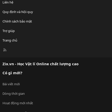
Liên hệ
Quy định và Nội quy
Chính sách bảo mật
Trợ giúp
Trang chủ
R
S
S
Zix.vn - Học Vật lí Online chất lượng cao
Có gì mới?
Bài viết mới
Dòng thời gian
Hoạt động mới nhất