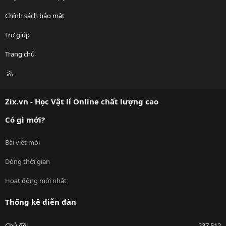
Chính sách bảo mật
Trợ giúp
Trang chủ
R
S
S
Zix.vn - Học Vật lí Online chất lượng cao
Có gì mới?
Bài viết mới
Dòng thời gian
Hoạt động mới nhất
Thống kê diễn đàn
Chủ đề
237,512