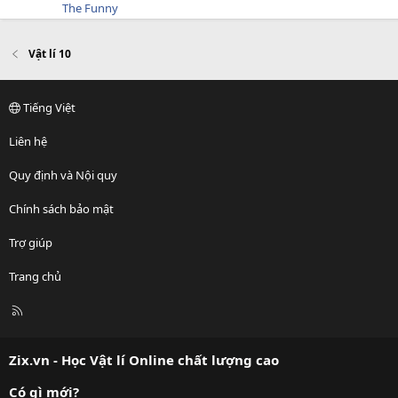
The Funny
Vật lí 10
Tiếng Việt
Liên hệ
Quy định và Nội quy
Chính sách bảo mật
Trợ giúp
Trang chủ
R
S
S
Zix.vn - Học Vật lí Online chất lượng cao
Có gì mới?