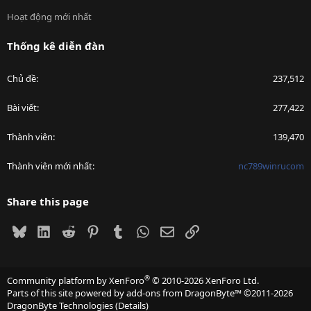
Hoạt động mới nhất
Thống kê diễn đàn
Chủ đề
237,512
Bài viết
277,422
Thành viên
139,470
Thành viên mới nhất
nc789winrucom
Share this page
Bluesky
LinkedIn
Reddit
Pinterest
Tumblr
WhatsApp
Email
Link
®
Community platform by XenForo
© 2010-2026 XenForo Ltd.
Parts of this site powered by
add-ons from DragonByte™
©2011-2026
DragonByte Technologies
(
Details
)