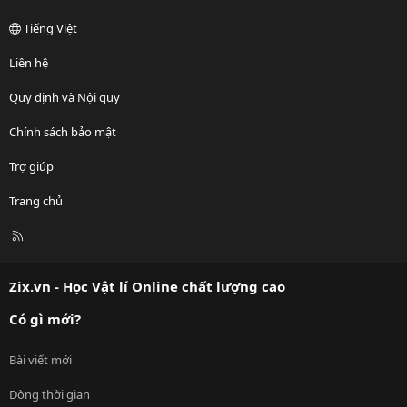
Tiếng Việt
Liên hệ
Quy định và Nội quy
Chính sách bảo mật
Trợ giúp
Trang chủ
R
S
S
Zix.vn - Học Vật lí Online chất lượng cao
Có gì mới?
Bài viết mới
Dòng thời gian