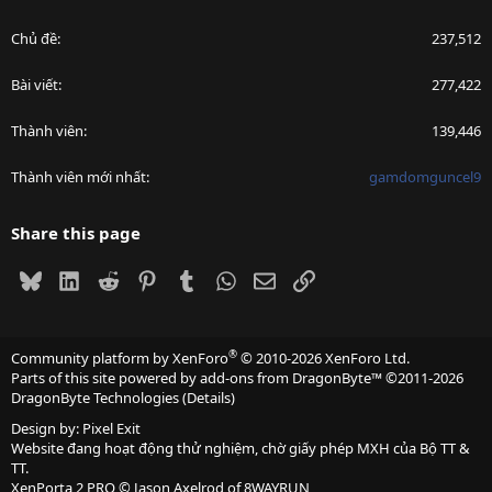
Chủ đề
237,512
Bài viết
277,422
Thành viên
139,446
Thành viên mới nhất
gamdomguncel9
Share this page
Bluesky
LinkedIn
Reddit
Pinterest
Tumblr
WhatsApp
Email
Link
®
Community platform by XenForo
© 2010-2026 XenForo Ltd.
Parts of this site powered by
add-ons from DragonByte™
©2011-2026
DragonByte Technologies
(
Details
)
Design by:
Pixel Exit
Website đang hoạt động thử nghiệm, chờ giấy phép MXH của Bộ TT &
TT.
XenPorta 2 PRO
© Jason Axelrod of
8WAYRUN