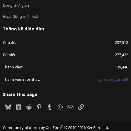
Dòng thời gian
Hoạt động mới nhất
Thống kê diễn đàn
Chủ đề
237,512
Bài viết
277,422
Thành viên
139,446
Thành viên mới nhất
gamdomguncel9
Share this page
Bluesky
LinkedIn
Reddit
Pinterest
Tumblr
WhatsApp
Email
Link
®
Community platform by XenForo
© 2010-2026 XenForo Ltd.