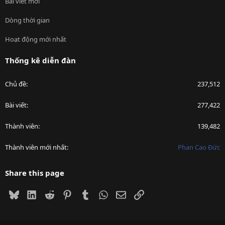
Bài viết mới
Dòng thời gian
Hoạt động mới nhất
Thống kê diễn đàn
Chủ đề
237,512
Bài viết
277,422
Thành viên
139,482
Thành viên mới nhất
Phan Cao Đức
Share this page
Bluesky
LinkedIn
Reddit
Pinterest
Tumblr
WhatsApp
Email
Link