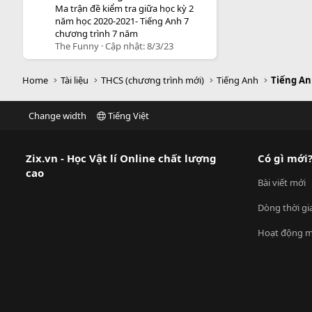
Ma trận đề kiểm tra giữa học kỳ 2
năm học 2020-2021- Tiếng Anh 7
chương trình 7 năm
The Funny
Cập nhật:
8/3/23
Home
Tài liệu
THCS (chương trình mới)
Tiếng Anh
Tiếng An
Change width
Tiếng Việt
Zix.vn - Học Vật lí Online chất lượng
Có gì mới
cao
Bài viết mới
Dòng thời gi
Hoạt động m