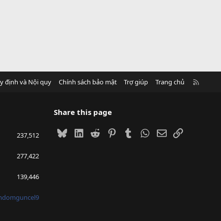
R
y định và Nội quy
Chính sách bảo mật
Trợ giúp
Trang chủ
S
S
Share this page
Bluesky
LinkedIn
Reddit
Pinterest
Tumblr
WhatsApp
Email
Link
237,512
277,422
139,446
mdomguncel9