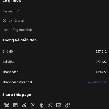
Có gì mới?
Bài viết mới
Dòng thời gian
Hoạt động mới nhất
Thống kê diễn đàn
Chủ đề
237,512
Bài viết
277,422
Thành viên
139,472
Thành viên mới nhất
raykobegiris9
Share this page
Bluesky
LinkedIn
Reddit
Pinterest
Tumblr
WhatsApp
Email
Link