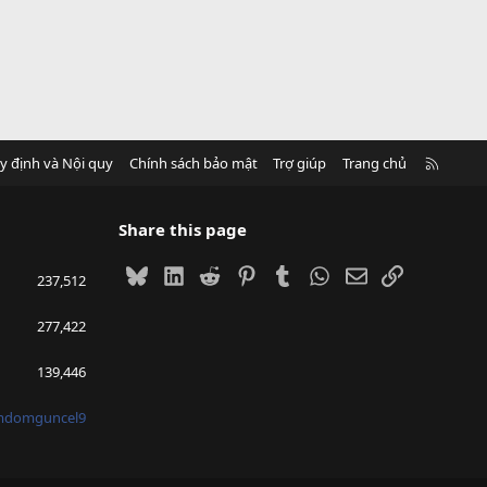
R
y định và Nội quy
Chính sách bảo mật
Trợ giúp
Trang chủ
S
S
Share this page
Bluesky
LinkedIn
Reddit
Pinterest
Tumblr
WhatsApp
Email
Link
237,512
277,422
139,446
mdomguncel9