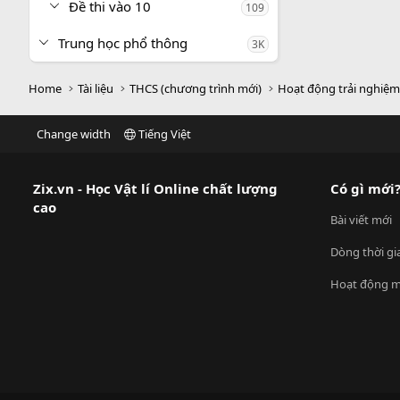
Đề thi vào 10
109
Trung học phổ thông
3K
Home
Tài liệu
THCS (chương trình mới)
Hoạt động trải nghiệ
Change width
Tiếng Việt
Zix.vn - Học Vật lí Online chất lượng
Có gì mới
cao
Bài viết mới
Dòng thời gi
Hoạt động m