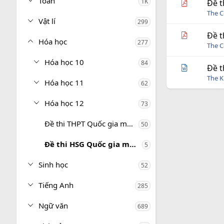
Toán
1K
Đề t
The C
Vật lí
299
Đề t
Hóa học
277
The C
Hóa học 10
84
Đề t
The 
Hóa học 11
62
Hóa học 12
73
Đề thi THPT Quốc gia môn Hóa học
50
Đề thi HSG Quốc gia môn Hóa học
5
Sinh học
52
Tiếng Anh
285
Ngữ văn
689