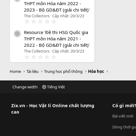
THPT môn Hóa năm 2022 -
s
a
2023 - Bộ GD&ĐT (giải chi tiết)'
o
The Collectors
Cập nhật:
20/3/23
0
.
0
Resource 'Đề thi HSG Quốc gia
0
icon tài liệu
THPT môn Hóa năm 2021 -
s
a
2022 - Bộ GD&ĐT (giải chi tiết)'
o
The Collectors
Cập nhật:
20/3/23
0
.
0
0
Home
Tài liệu
Trung học phổ thông
Hóa học
s
a
o
Change width
Tiếng Việt
Zix.vn - Học Vật lí Online chất lượng
Có gì mới
cao
Bài viết mới
Dòng thời gi