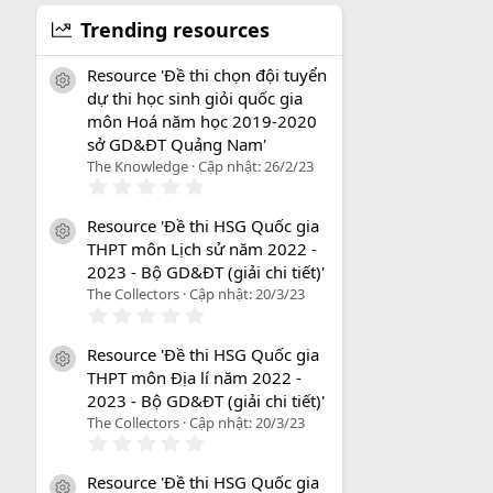
Trending resources
Resource 'Đề thi chọn đội tuyển
icon tài liệu
dự thi học sinh giỏi quốc gia
môn Hoá năm học 2019-2020
sở GD&ĐT Quảng Nam'
The Knowledge
Cập nhật:
26/2/23
0
.
0
Resource 'Đề thi HSG Quốc gia
0
icon tài liệu
THPT môn Lịch sử năm 2022 -
s
a
2023 - Bộ GD&ĐT (giải chi tiết)'
o
The Collectors
Cập nhật:
20/3/23
0
.
0
Resource 'Đề thi HSG Quốc gia
0
icon tài liệu
THPT môn Địa lí năm 2022 -
s
a
2023 - Bộ GD&ĐT (giải chi tiết)'
o
The Collectors
Cập nhật:
20/3/23
0
.
0
Resource 'Đề thi HSG Quốc gia
0
icon tài liệu