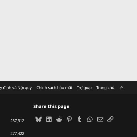
R
y định và Nội quy
Chính sách bảo mật
Trợ giúp
Trang chủ
S
S
Share this page
Bluesky
LinkedIn
Reddit
Pinterest
Tumblr
WhatsApp
Email
Link
237,512
277,422