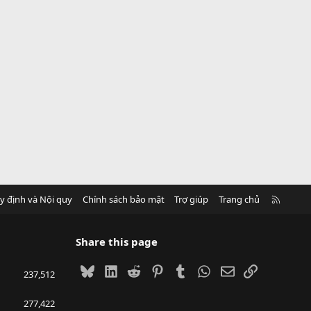
R
y định và Nội quy
Chính sách bảo mật
Trợ giúp
Trang chủ
S
S
Share this page
Bluesky
LinkedIn
Reddit
Pinterest
Tumblr
WhatsApp
Email
Link
237,512
277,422