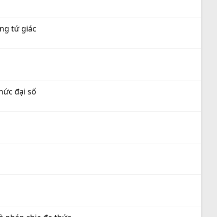
ng tứ giác
hức đại số