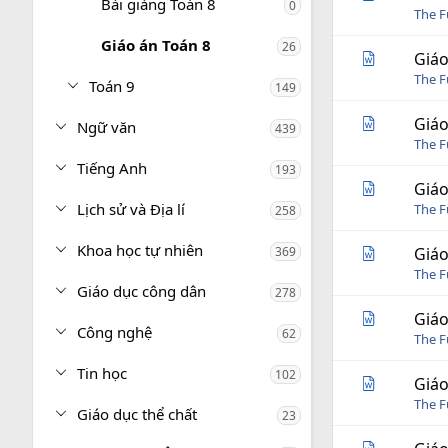
Bài giảng Toán 8
0
The 
Giáo án Toán 8
26
Giáo
The 
Toán 9
149
Giáo
Ngữ văn
439
The 
Tiếng Anh
193
Giáo
Lịch sử và Địa lí
The 
258
Khoa học tự nhiên
369
Giáo
The 
Giáo dục công dân
278
Giáo
Công nghệ
62
The 
Tin học
102
Giáo
The 
Giáo dục thể chất
23