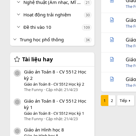
Giáo
Nghệ thuật (Âm nhạc, Mĩ thuật)
21
The 
Hoạt động trải nghiệm
30
Giáo
The 
Đề thi vào 10
109
Trung học phổ thông
Giáo
3K
The 
Tài liệu hay
Giáo
The 
Giáo án Toán 8 - CV 5512 Học
icon tài liệu
kỳ 2
Giáo
Giáo án Toán 8 - CV 5512 Học kỳ 2
The 
The Funny
Cập nhật:
21/4/23
Giáo án Toán 8 - CV 5512 Học
1
2
Tiếp
icon tài liệu
kỳ 1
Giáo án Toán 8 - CV 5512 Học kỳ 1
The Funny
Cập nhật:
21/4/23
Giáo án Hình học 8
icon tài liệu
Giáo án Hình học 8