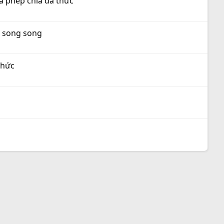
à phép chia đa thức
g song song
thức