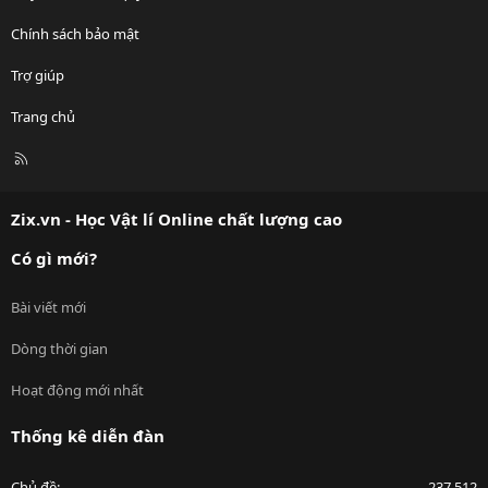
Chính sách bảo mật
Trợ giúp
Trang chủ
R
S
S
Zix.vn - Học Vật lí Online chất lượng cao
Có gì mới?
Bài viết mới
Dòng thời gian
Hoạt động mới nhất
Thống kê diễn đàn
Chủ đề
237,512