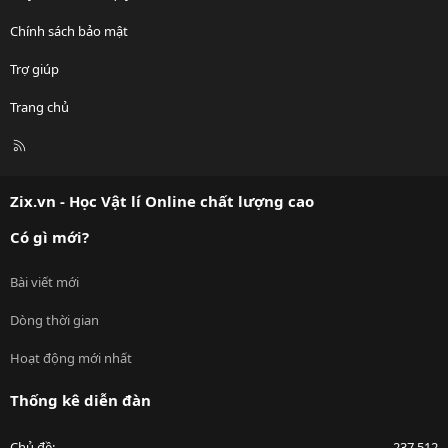
Chính sách bảo mật
Trợ giúp
Trang chủ
R
S
S
Zix.vn - Học Vật lí Online chất lượng cao
Có gì mới?
Bài viết mới
Dòng thời gian
Hoạt động mới nhất
Thống kê diễn đàn
Chủ đề
237,512