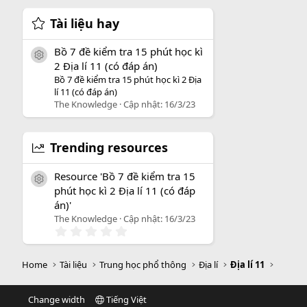
Tài liệu hay
Bồ 7 đề kiểm tra 15 phút học kì
icon tài liệu
2 Địa lí 11 (có đáp án)
Bồ 7 đề kiểm tra 15 phút học kì 2 Địa
lí 11 (có đáp án)
The Knowledge
Cập nhật:
16/3/23
Trending resources
Resource 'Bồ 7 đề kiểm tra 15
icon tài liệu
phút học kì 2 Địa lí 11 (có đáp
án)'
The Knowledge
Cập nhật:
16/3/23
0
.
0
0
Home
Tài liệu
Trung học phổ thông
Địa lí
Địa lí 11
s
a
o
Change width
Tiếng Việt