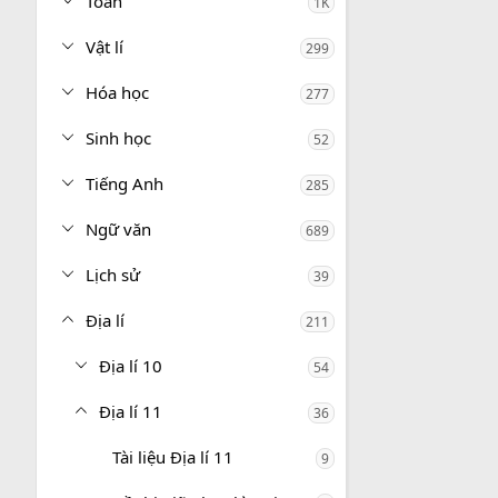
Toán
1K
Vật lí
299
Hóa học
277
Sinh học
52
Tiếng Anh
285
Ngữ văn
689
Lịch sử
39
Địa lí
211
Địa lí 10
54
Địa lí 11
36
Tài liệu Địa lí 11
9