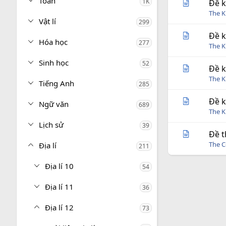
Toán
1K
Đề k
The 
Vật lí
299
Đề k
Hóa học
277
The 
Sinh học
52
Đề k
The 
Tiếng Anh
285
Đề k
Ngữ văn
689
The 
Lịch sử
39
Đề t
The C
Địa lí
211
Địa lí 10
54
Địa lí 11
36
Địa lí 12
73