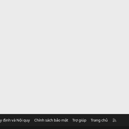
R
y định và Nội quy
Chính sách bảo mật
Trợ giúp
Trang chủ
S