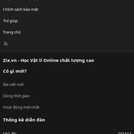
Chính sách bảo mật
Trợ giúp
Trang chủ
R
S
S
Zix.vn - Học Vật lí Online chất lượng cao
Có gì mới?
Bài viết mới
Dòng thời gian
Hoạt động mới nhất
Thống kê diễn đàn
Chủ đề
237,512