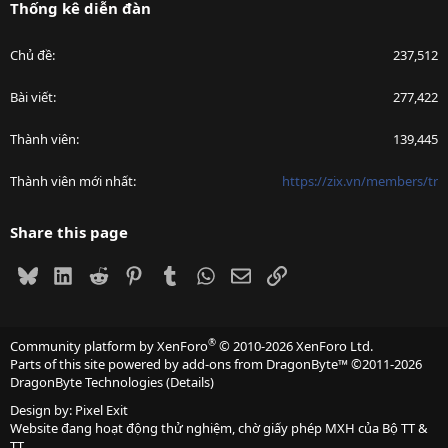
Thống kê diễn đàn
Chủ đề
237,512
Bài viết
277,422
Thành viên
139,445
Thành viên mới nhất
https://zix.vn/members/tr
Share this page
Bluesky
LinkedIn
Reddit
Pinterest
Tumblr
WhatsApp
Email
Link
®
Community platform by XenForo
© 2010-2026 XenForo Ltd.
Parts of this site powered by
add-ons from DragonByte™
©2011-2026
DragonByte Technologies
(
Details
)
Design by:
Pixel Exit
Website đang hoạt động thử nghiệm, chờ giấy phép MXH của Bộ TT &
TT.