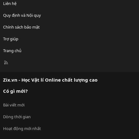
Liên hệ
Quy định và Nội quy
Chính sách bảo mật
Trợ giúp
Trang chủ
R
S
S
Zix.vn - Học Vật lí Online chất lượng cao
Có gì mới?
Bài viết mới
Dòng thời gian
Hoạt động mới nhất