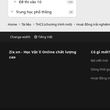
Đề thi vào 10
109
Trung học phổ thông
3K
Home
Tài liệu
THCS (chương trình mới)
Hoạt động trải nghiệ
Change width
Tiếng Việt
Zix.vn - Học Vật lí Online chất lượng
Có gì mới
cao
Bài viết mới
Dòng thời gi
Hoạt động m