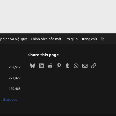
R
y định và Nội quy
Chính sách bảo mật
Trợ giúp
Trang chủ
S
S
Share this page
Bluesky
LinkedIn
Reddit
Pinterest
Tumblr
WhatsApp
Email
Link
237,512
277,422
139,465
thaijbocom