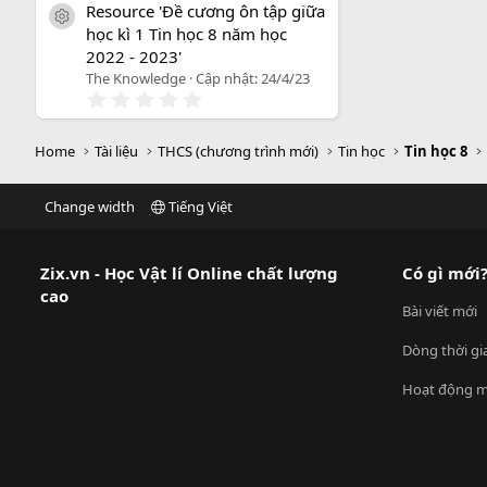
0
Resource 'Đề cương ôn tập giữa
0
icon tài liệu
học kì 1 Tin học 8 năm học
s
a
2022 - 2023'
o
The Knowledge
Cập nhật:
24/4/23
0
.
0
0
Home
Tài liệu
THCS (chương trình mới)
Tin học
Tin học 8
s
a
o
Change width
Tiếng Việt
Zix.vn - Học Vật lí Online chất lượng
Có gì mới
cao
Bài viết mới
Dòng thời gi
Hoạt động m