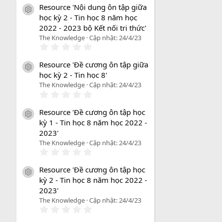
Resource 'Nội dung ôn tập giữa
icon tài liệu
học kỳ 2 - Tin học 8 năm học
2022 - 2023 bộ Kết nối tri thức'
The Knowledge
Cập nhật:
24/4/23
0
.
0
Resource 'Đề cương ôn tập giữa
0
icon tài liệu
học kỳ 2 - Tin học 8'
s
a
The Knowledge
Cập nhật:
24/4/23
o
0
.
0
Resource 'Đề cương ôn tập học
0
icon tài liệu
kỳ 1 - Tin học 8 năm học 2022 -
s
a
2023'
o
The Knowledge
Cập nhật:
24/4/23
0
.
0
Resource 'Đề cương ôn tập học
0
icon tài liệu
kỳ 2 - Tin học 8 năm học 2022 -
s
a
2023'
o
The Knowledge
Cập nhật:
24/4/23
0
.