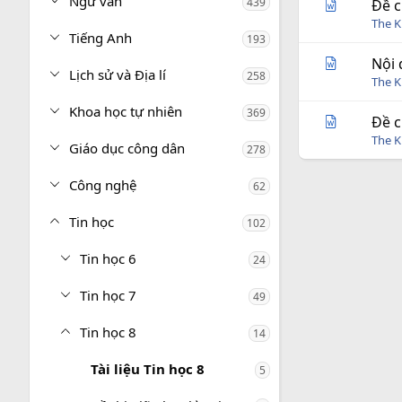
Ngữ văn
439
Đề c
The 
Tiếng Anh
193
Nội 
Lịch sử và Địa lí
258
The 
Khoa học tự nhiên
369
Đề c
The 
Giáo dục công dân
278
Công nghệ
62
Tin học
102
Tin học 6
24
Tin học 7
49
Tin học 8
14
Tài liệu Tin học 8
5