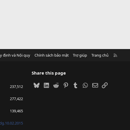
R
y định và Nội quy
Chính sách bảo mật
Trợ giúp
Trang chủ
S
S
Share this page
Bluesky
LinkedIn
Reddit
Pinterest
Tumblr
WhatsApp
Email
Link
237,512
277,422
139,465
g.10.02.2015