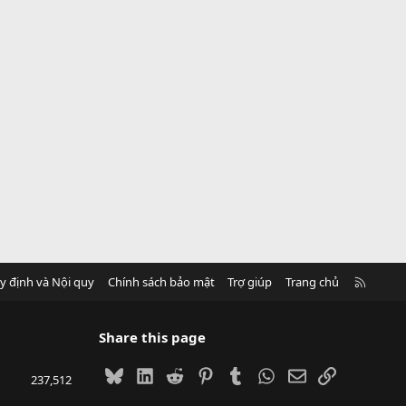
R
y định và Nội quy
Chính sách bảo mật
Trợ giúp
Trang chủ
S
S
Share this page
Bluesky
LinkedIn
Reddit
Pinterest
Tumblr
WhatsApp
Email
Link
237,512