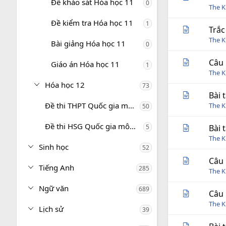
Đề khảo sát Hóa học 11
0
The 
Đề kiểm tra Hóa học 11
1
Trắc
The 
Bài giảng Hóa học 11
0
Câu 
Giáo án Hóa học 11
1
The 
Hóa học 12
73
Bài 
Đề thi THPT Quốc gia môn Hóa học
The 
50
Đề thi HSG Quốc gia môn Hóa học
5
Bài 
The 
Sinh học
52
Câu 
Tiếng Anh
285
The 
Ngữ văn
689
Câu 
The 
Lịch sử
39