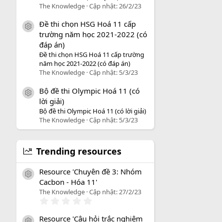
The Knowledge
Cập nhật:
26/2/23
Đề thi chọn HSG Hoá 11 cấp
icon tài liệu
trường năm học 2021-2022 (có
đáp án)
Đề thi chọn HSG Hoá 11 cấp trường
năm học 2021-2022 (có đáp án)
The Knowledge
Cập nhật:
5/3/23
Bộ đề thi Olympic Hoá 11 (có
icon tài liệu
lời giải)
Bộ đề thi Olympic Hoá 11 (có lời giải)
The Knowledge
Cập nhật:
5/3/23
Trending resources
Resource 'Chuyên đề 3: Nhóm
icon tài liệu
Cacbon - Hóa 11'
The Knowledge
Cập nhật:
27/2/23
0
.
0
Resource 'Câu hỏi trắc nghiệm