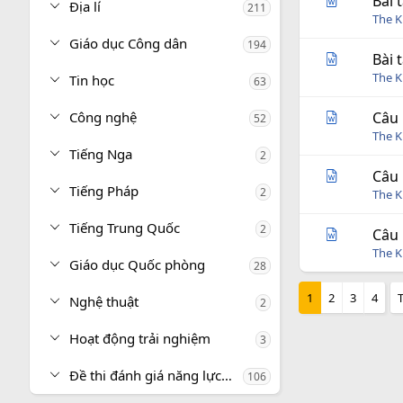
Bài 
Địa lí
211
The 
Giáo dục Công dân
194
Bài 
The 
Tin học
63
Công nghệ
Câu 
52
The 
Tiếng Nga
2
Câu 
Tiếng Pháp
2
The 
Tiếng Trung Quốc
2
Câu 
The 
Giáo dục Quốc phòng
28
1
2
3
4
Nghệ thuật
2
Hoạt động trải nghiệm
3
Đề thi đánh giá năng lực, tư duy
106