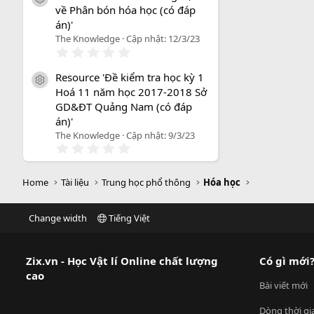
0
icon tài liệu
về Phân bón hóa học (có đáp
s
a
án)'
o
The Knowledge
Cập nhật:
12/3/23
0
.
0
Resource 'Đề kiểm tra học kỳ 1
0
icon tài liệu
Hoá 11 năm học 2017-2018 Sở
s
a
GD&ĐT Quảng Nam (có đáp
o
án)'
The Knowledge
Cập nhật:
9/3/23
0
.
0
0
Home
Tài liệu
Trung học phổ thông
Hóa học
s
a
o
Change width
Tiếng Việt
Zix.vn - Học Vật lí Online chất lượng
Có gì mới
cao
Bài viết mới
Dòng thời gi