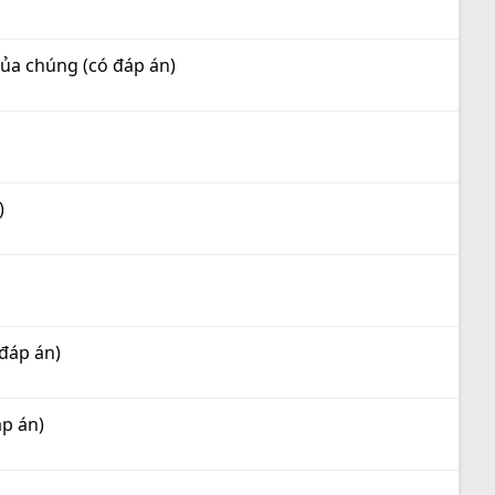
của chúng (có đáp án)
)
đáp án)
áp án)