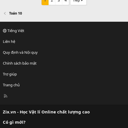
1
2
3
4
Tiếp
Toán 10
Tiếng Việt
Liên hệ
Quy định và Nội quy
Chính sách bảo mật
Trợ giúp
Trang chủ
R
S
S
Zix.vn - Học Vật lí Online chất lượng cao
Có gì mới?