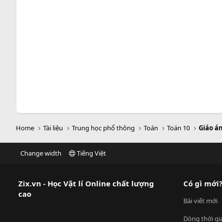
Home
Tài liệu
Trung học phổ thông
Toán
Toán 10
Giáo á
Change width
Tiếng Việt
Zix.vn - Học Vật lí Online chất lượng
Có gì mới
cao
Bài viết mới
Dòng thời gi