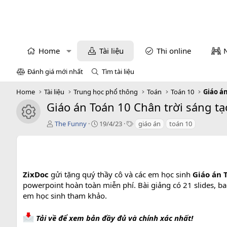
Home
Tài liệu
Thi online
Đánh giá mới nhất
Tìm tài liệu
Home
Tài liệu
Trung học phổ thông
Toán
Toán 10
Giáo á
Giáo án Toán 10 Chân trời sáng tạ
icon tài liệu
T
C
T
The Funny
19/4/23
giáo án
toán 10
á
r
a
c
e
g
g
a
s
i
t
ả
i
ZixDoc
gửi tặng quý thầy cô và các em học sinh
Giáo án T
o
powerpoint hoàn toàn miễn phí. Bài giảng có 21 slides, ba
n
em học sinh tham khảo.
d
a
t
Tải về để xem bản đầy đủ và chính xác nhất!
e