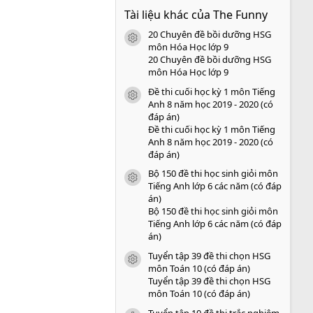
0
Tài liệu khác của The Funny
0
s
20 Chuyên đề bồi dưỡng HSG
a
icon tài liệu
o
môn Hóa Học lớp 9
20 Chuyên đề bồi dưỡng HSG
môn Hóa Học lớp 9
Đề thi cuối học kỳ 1 môn Tiếng
icon tài liệu
Anh 8 năm học 2019 - 2020 (có
đáp án)
Đề thi cuối học kỳ 1 môn Tiếng
Anh 8 năm học 2019 - 2020 (có
đáp án)
Bộ 150 đề thi học sinh giỏi môn
icon tài liệu
Tiếng Anh lớp 6 các năm (có đáp
án)
Bộ 150 đề thi học sinh giỏi môn
Tiếng Anh lớp 6 các năm (có đáp
án)
Tuyển tập 39 đề thi chọn HSG
icon tài liệu
môn Toán 10 (có đáp án)
Tuyển tập 39 đề thi chọn HSG
môn Toán 10 (có đáp án)
Tuyển tập 10 đề thi trắc nghiệm