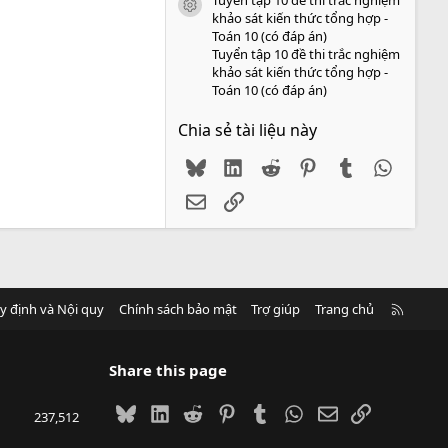
icon tài liệu
khảo sát kiến thức tổng hợp -
Toán 10 (có đáp án)
Tuyển tập 10 đề thi trắc nghiệm
khảo sát kiến thức tổng hợp -
Toán 10 (có đáp án)
Chia sẻ tài liệu này
Bluesky
LinkedIn
Reddit
Pinterest
Tumblr
WhatsA
Email
Link
R
y định và Nội quy
Chính sách bảo mật
Trợ giúp
Trang chủ
S
S
Share this page
Bluesky
LinkedIn
Reddit
Pinterest
Tumblr
WhatsApp
Email
Link
237,512